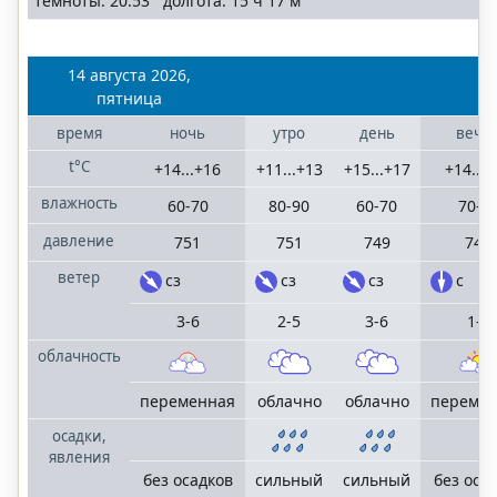
темноты: 20:53 долгота: 15 ч 17 м
14 августа 2026,
пятница
время
ночь
утро
день
вече
t°C
+14...+16
+11...+13
+15...+17
+14...+
влажность
60-70
80-90
60-70
70-8
давление
751
751
749
749
ветер
сз
сз
сз
с
3-6
2-5
3-6
1-4
облачность
переменная
облачно
облачно
переме
осадки,
явления
без осадков
сильный
сильный
без оса