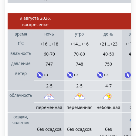
9 августа 2026,
воскресенье
время
ночь
утро
день
веч
t°C
+16...+18
+14...+16
+21...+23
+17..
влажность
60-70
70-80
40-50
40-
давление
747
748
750
74
ветер
сз
сз
сз
с,
2-5
2-5
4-7
4-
облачность
переменная
переменная
небольшая
яс
осадки,
явления
без осадков
без осадков
без
в 1
осадков
поло