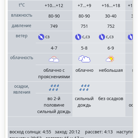
t°C
+10...+12
+7...+9
+16...+18
+13.
влажность
80-90
80-90
30-40
30
давление
749
751
752
7
ветер
сз
с,сз
с,сз
с
4-7
5-8
6-9
4
облачность
облачно с
облачно
небольшая
яс
прояснениями
осадки,
явления
во 2-й
сильный
без осадков
б
половине
дождь
оса
сильный дождь
восход солнца: 4:55 заход: 20:12 рассвет: 4:13 наступле