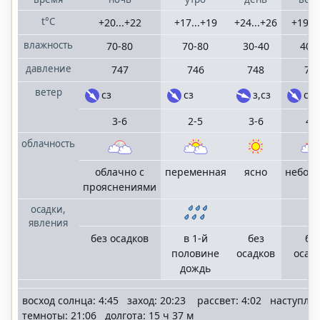
t°C
+20...+22
+17...+19
+24...+26
+19..
влажность
70-80
70-80
30-40
40-
давление
747
746
748
74
ветер
сз
сз
з,сз
сз
3-6
2-5
3-6
4-
облачность
облачно с
переменная
ясно
небол
прояснениями
осадки,
явления
без осадков
в 1-й
без
бе
половине
осадков
осад
дождь
восход солнца: 4:45 заход: 20:23 рассвет: 4:02 наступле
темноты: 21:06 долгота: 15 ч 37 м