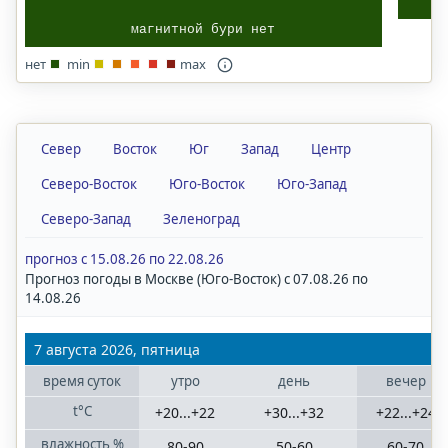
Волгоградская
область
магнитной бури нет
нет
min
max
Казань
Татарстан
Краснодар
Север
Восток
Юг
Запад
Центр
Краснодарский
Северо-Восток
Юго-Восток
Юго-Запад
край
Северо-Запад
Зеленоград
Нижний
Новгород
прогноз с 15.08.26 по 22.08.26
Прогноз погоды в Москве (Юго-Восток) с 07.08.26 по
Нижегородская
14.08.26
область
7 августа 2026, пятница
Ростов-на-Дону
Ростовская
время
суток
утро
день
вечер
область
t°C
+20...+22
+30...+32
+22...+24
влажность
%
80-90
50-60
60-70