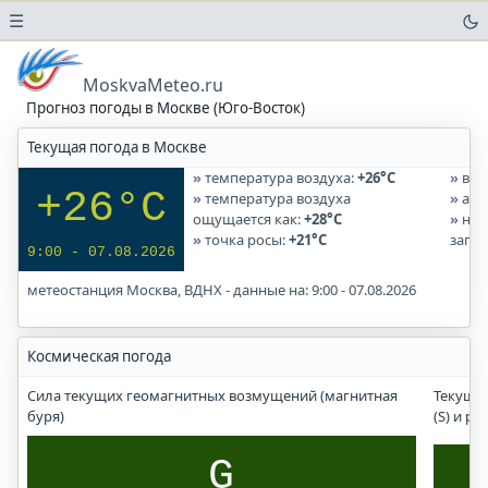
☰
Погода
в
MoskvaMeteo.ru
аэропортах
Прогноз погоды в Москве (Юго-Восток)
Прогноз
Текущая погода в Москве
солнечного
УФ-
температура воздуха:
+26°C
вла
индекса
+26°C
температура воздуха
атм
ощущается как:
+28°C
нап
Погода
точка росы:
+21°C
запад
в
9:00 - 07.08.2026
городах
метеостанция Москва, ВДНХ - данные на: 9:00 - 07.08.2026
и
населенных
пунктах
Космическая погода
Москва
Московская
Сила текущих геомагнитных возмущений (магнитная
Текущи
область
буря)
(S) и р
G
Волгоград