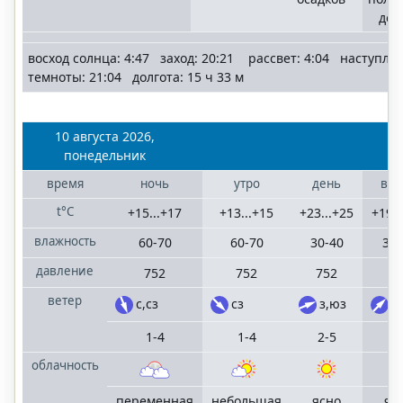
дож
восход солнца: 4:47 заход: 20:21 рассвет: 4:04 наступле
темноты: 21:04 долгота: 15 ч 33 м
10 августа 2026,
понедельник
время
ночь
утро
день
веч
t°C
+15...+17
+13...+15
+23...+25
+19..
влажность
60-70
60-70
30-40
30-
давление
752
752
752
75
ветер
с,сз
сз
з,юз
ю
1-4
1-4
2-5
3-
облачность
переменная
небольшая
ясно
яс