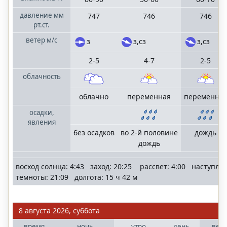
Санкт-
давление
мм
747
746
746
Петербург
рт.ст.
Ленинградская
область
ветер
м/с
з
з,сз
з,сз
2-5
4-7
2-5
Сочи
облачность
населенные
пункты
Большого Сочи
облачно
переменная
переменна
осадки,
явления
без осадков
во 2-й половине
дождь
©
дождь
"MoskvaMeteo.ru"
2006
—
восход солнца: 4:43 заход: 20:25 рассвет: 4:00 наступле
2025
темноты: 21:09 долгота: 15 ч 42 м
mail
terrameteo.ru
политика
конфиденциальности
8 августа 2026, суббота
время
ночь
утро
день
веч