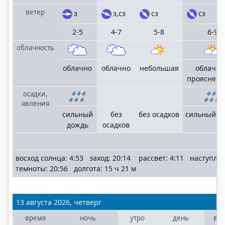
ветер
з
з,сз
сз
сз
2-5
4-7
5-8
6-9
облачность
облачно
облачно
небольшая
облачно
прояснен
осадки,
явления
сильный
без
без осадков
сильный д
дождь
осадков
восход солнца: 4:53 заход: 20:14 рассвет: 4:11 наступле
темноты: 20:56 долгота: 15 ч 21 м
13 августа 2026, четверг
время
ночь
утро
день
ве