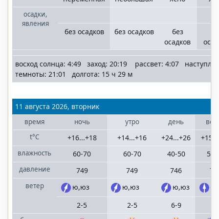
осадки,
явления
без осадков
без осадков
без
бе
осадков
осад
восход солнца: 4:49 заход: 20:19 рассвет: 4:07 наступле
темноты: 21:01 долгота: 15 ч 29 м
11 августа 2026, вторник
время
ночь
утро
день
веч
t°C
+16...+18
+14...+16
+24...+26
+15..
влажность
60-70
60-70
40-50
50-
давление
749
749
746
74
ветер
ю,юз
ю,юз
ю,юз
ю
2-5
2-5
6-9
4-