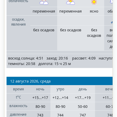
облачность
переменная
переменная
ясно
обла
осадки,
явления
без осадков
без осадков
без
во 
осадков
поло
силь
дож
восход солнца: 4:51 заход: 20:16 рассвет: 4:09 наступле
темноты: 20:58 долгота: 15 ч 25 м
12 августа 2026, среда
время
ночь
утро
день
вечер
t°C
+15...+17
+12...+14
+17...+19
+11...+1
влажность
80-90
80-90
50-60
60-70
давление
743
744
747
748