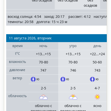
без осадков
без осадков
без
без 
осадков
восход солнца: 4:54 заход: 20:17 рассвет: 4:12 наступле
темноты: 20:58 долгота: 15 ч 23 м
11 августа 2026, вторник
время
ночь
утро
день
t°C
+13...+15
+13...+15
+22...+24
+
влажность
70-80
70-80
50-60
давление
747
746
743
ветер
ю
ю
ю
2-5
2-5
4-7
облачность
облачно с
облачно с
ясно
прояснениями
прояснениями