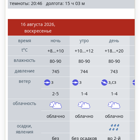
темноты: 20:46 долгота: 15 ч 03 м
16 августа 2026,
воскресенье
время
ночь
утро
день
t°C
+8...+10
+10...+12
+18...+20
+1
влажность
80-90
80-90
80-90
9
давление
745
744
743
ветер
з
з
з,сз
2-5
1-4
1-4
облачность
облачно
облачно
облачно
о
осадки,
явления
без
без осадков
во 2-й