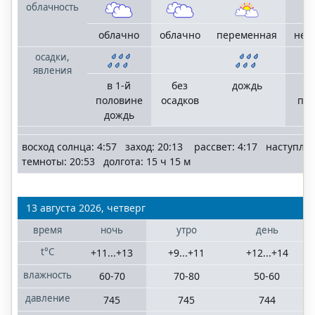
облачность
облачно
облачно
переменная
неб
осадки,
явления
в 1-й
без
дождь
в
половине
осадков
по
дождь
д
восход солнца: 4:57 заход: 20:13 рассвет: 4:17 наступле
темноты: 20:53 долгота: 15 ч 15 м
13 августа 2026, четверг
время
ночь
утро
день
t°C
+11...+13
+9...+11
+12...+14
влажность
60-70
70-80
50-60
давление
745
745
744