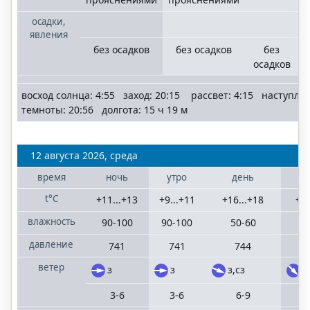
осадки,
явления
без осадков
без осадков
без
осадков
восход солнца: 4:55 заход: 20:15 рассвет: 4:15 наступле
темноты: 20:56 долгота: 15 ч 19 м
12 августа 2026, среда
время
ночь
утро
день
в
t°C
+11...+13
+9...+11
+16...+18
+12
влажность
90-100
90-100
50-60
6
давление
741
741
744
ветер
з
з
з,сз
с
3-6
3-6
6-9