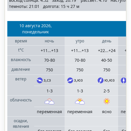
восход солнца: 4:52 заход: 20:19 рассвет: 4:10 наступле
Санкт-
темноты: 21:01 долгота: 15 ч 27 м
Петербург
Ленинградская
область
10 августа 2026,
понедельник
Сочи
время
ночь
утро
день
в
населенные
t°C
пункты
+11...+13
+11...+13
+22...+24
+15
Большого Сочи
влажность
70-80
70-80
40-50
5
давление
750
750
750
©
ветер
з,сз
з,юз
ю,юз
ю
"MoskvaMeteo.ru"
2006
1-3
1-3
2-5
—
облачность
2025
mail
terrameteo.ru
политика
переменная
переменная
ясно
пере
конфиденциальности
осадки,
явления