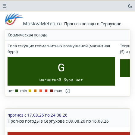
☰
Погода
в
MoskvaMeteo.ru
Прогноз погоды в Серпухове
аэропортах
Космическая погода
Прогноз
солнечного
Сила текущих геомагнитных возмущений (магнитная
Текущи
УФ-
буря)
(S) и р
индекса
Погода
G
в
городах
магнитной бури нет
и
населенных
нет
min
max
пунктах
Москва
Московская
область
прогноз с 17.08.26 по 24.08.26
Прогноз погоды в Серпухове с 09.08.26 по 16.08.26
Волгоград