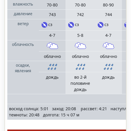
влажность
70-80
70-80
80-90
давление
743
742
744
ветер
сз
сз
сз
4-7
5-8
4-7
облачность
облачно
облачно
облачно
о
осадки,
явления
дождь
во 2-й
дождь
половине
о
дождь
восход солнца: 5:01 заход: 20:08 рассвет: 4:21 наступле
темноты: 20:48 долгота: 15 ч 07 м