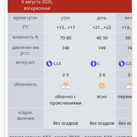
Волгоградская
9 августа 2026,
область
воскресенье
время
суток
утро
день
вече
Казань
t°C
+15...+17
+21...+23
+13...+
Татарстан
влажность
%
70-80
40-50
50-60
Краснодар
давление
мм
746
749
748
Краснодарский
рт.ст.
край
ветер
м/с
с,сз
с
с,сз
Нижний
2-5
3-6
3-6
Новгород
облачность
Нижегородская
область
облачно с
ясно
перемен
прояснениями
Ростов-на-Дону
осадки,
Ростовская
явления
область
без осадков
без осадков
без осад