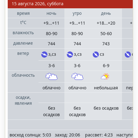
15 августа 2026, суббота
время
ночь
утро
день
в
t°C
+9...+11
+9...+11
+18...+20
+11
влажность
80-90
80-90
50-60
5
давление
744
744
743
ветер
з,сз
з,сз
сз
сз
3-6
3-6
6-9
облачность
облачно
облачно
небольшая
пере
осадки,
явления
без
без
без осадков
без 
осадков
осадков
восход солнца: 5:03 заход: 20:06 рассвет: 4:23 наступле