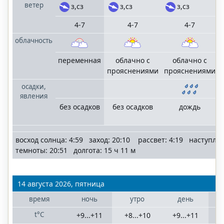
ветер
з,сз
з,сз
з,сз
4-7
4-7
4-7
облачность
переменная
облачно с
облачно с
прояснениями
прояснениями
осадки,
явления
без осадков
без осадков
дождь
восход солнца: 4:59 заход: 20:10 рассвет: 4:19 наступле
темноты: 20:51 долгота: 15 ч 11 м
14 августа 2026, пятница
время
ночь
утро
день
t°C
+9...+11
+8...+10
+9...+11
+