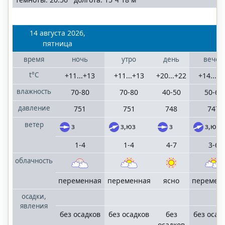
14 августа 2026,
пятница
время
ночь
утро
день
вечер
t°C
+11...+13
+11...+13
+20...+22
+14...+
влажность
70-80
70-80
40-50
50-60
давление
751
751
748
747
ветер
з
з,юз
з
з,юз
1-4
1-4
4-7
3-6
облачность
переменная
переменная
ясно
перемен
осадки,
явления
без осадков
без осадков
без
без осад
осадков