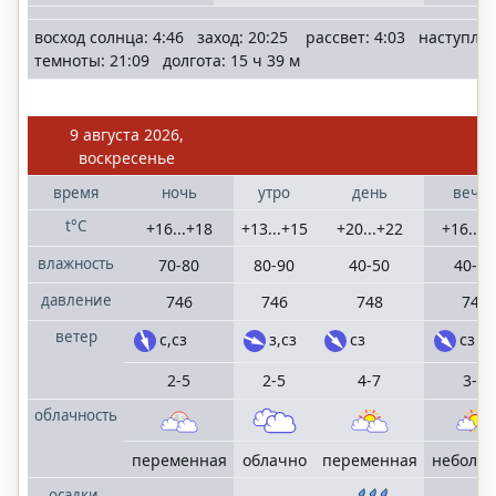
восход солнца: 4:46 заход: 20:25 рассвет: 4:03 наступле
темноты: 21:09 долгота: 15 ч 39 м
9 августа 2026,
воскресенье
время
ночь
утро
день
вече
t°C
+16...+18
+13...+15
+20...+22
+16...+
влажность
70-80
80-90
40-50
40-50
давление
746
746
748
748
ветер
с,сз
з,сз
сз
сз
2-5
2-5
4-7
3-6
облачность
переменная
облачно
переменная
неболь
осадки,