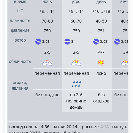
время
ночь
утро
день
вечер
t°C
+9...+11
+9...+11
+16...+18
+12...+
влажность
70-80
60-70
40-50
40-50
давление
750
750
751
751
ветер
з,сз
з
з,сз
з,сз
2-5
2-5
4-7
3-6
облачность
переменная
переменная
ясно
перемен
осадки,
явления
без осадков
во 2-й
без
без осад
половине
осадков
дождь
восход солнца: 4:56 заход: 20:14 рассвет: 4:14 наступле
темноты: 20:56 долгота: 15 ч 18 м