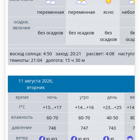
переменная
переменная
ясно
неболь
осадки,
явления
без осадков
без осадков
без
без
осадков
осадко
восход солнца: 4:50 заход: 20:21 рассвет: 4:08 наступле
темноты: 21:04 долгота: 15 ч 30 м
11 августа 2026,
вторник
время
ночь
утро
день
вече
t°C
+15...+17
+14...+16
+23...+25
+14...
влажность
60-70
60-70
40-50
80-9
давление
748
747
743
741
ветер
ю,юз
ю,юз
ю
з