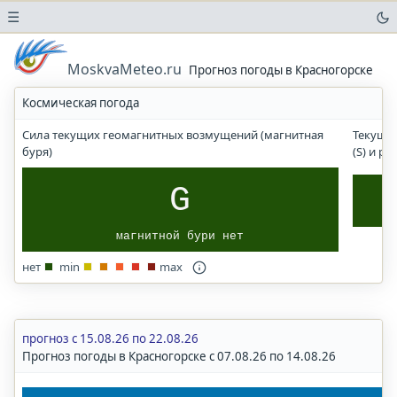
☰
Погода
в
MoskvaMeteo.ru
Прогноз погоды в Красногорске
аэропортах
Космическая погода
Прогноз
солнечного
Сила текущих геомагнитных возмущений (магнитная
Текущи
УФ-
буря)
(S) и р
индекса
Погода
G
в
городах
магнитной бури нет
и
населенных
нет
min
max
пунктах
Москва
Московская
область
прогноз с 15.08.26 по 22.08.26
Прогноз погоды в Красногорске с 07.08.26 по 14.08.26
Волгоград