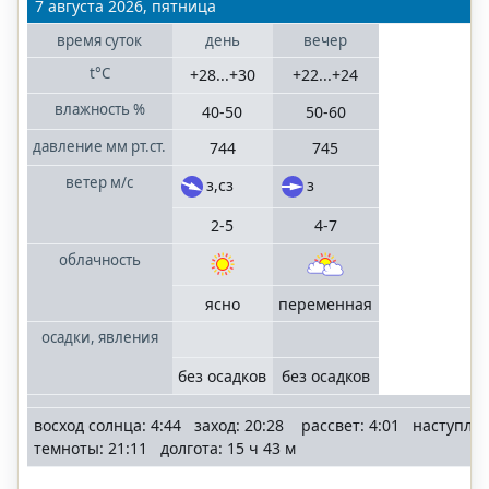
Волгоградская
7 августа 2026, пятница
область
время
суток
день
вечер
t°C
+28...+30
+22...+24
Казань
Татарстан
влажность
%
40-50
50-60
давление
мм рт.ст.
744
745
Краснодар
ветер
м/с
з,сз
з
Краснодарский
край
2-5
4-7
облачность
Нижний
Новгород
ясно
переменная
Нижегородская
область
осадки, явления
без осадков
без осадков
Ростов-на-Дону
Ростовская
восход солнца: 4:44 заход: 20:28 рассвет: 4:01 наступле
область
темноты: 21:11 долгота: 15 ч 43 м