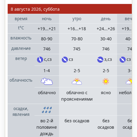
Санкт-
8 августа 2026, суббота
Петербург
Ленинградская
время
ночь
утро
день
вече
область
t°C
+19...+21
+16...+18
+24...+26
+19...+
влажность
80-90
70-80
30-40
40-50
Сочи
населенные
давление
746
745
746
746
пункты
Большого Сочи
ветер
с,сз
сз
з,сз
сз
1-4
2-5
2-5
3-6
облачность
©
"MoskvaMeteo.ru"
облачно
облачно с
ясно
неболь
2006
прояснениями
—
2025
осадки,
mail
terrameteo.ru
явления
политика
во 2-й
без осадков
без
без
конфиденциальности
половине
осадков
осадко
дождь