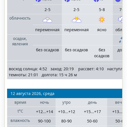
2-5
2-5
5-8
7-1
облачность
переменная
переменная
ясно
обла
осадки,
явления
без осадков
без осадков
без
дож
осадков
восход солнца: 4:52 заход: 20:19 рассвет: 4:10 наступле
темноты: 21:01 долгота: 15 ч 26 м
12 августа 2026, среда
время
ночь
утро
день
вечер
t°C
+12...+14
+10...+12
+15...+17
+13...+
влажность
90-100
80-90
50-60
50-60