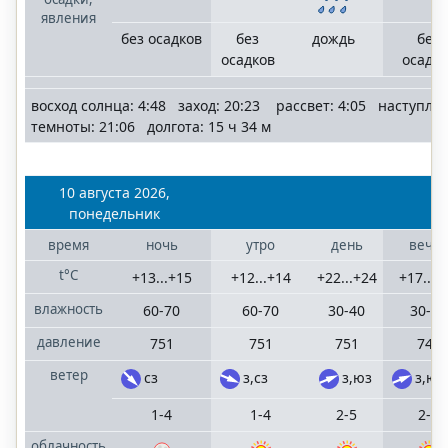
явления
без осадков
без
дождь
без
осадков
осадко
восход солнца: 4:48 заход: 20:23 рассвет: 4:05 наступле
темноты: 21:06 долгота: 15 ч 34 м
10 августа 2026,
понедельник
время
ночь
утро
день
вече
t°C
+13...+15
+12...+14
+22...+24
+17...+
влажность
60-70
60-70
30-40
30-40
давление
751
751
751
749
ветер
сз
з,сз
з,юз
з,юз
1-4
1-4
2-5
2-5
облачность