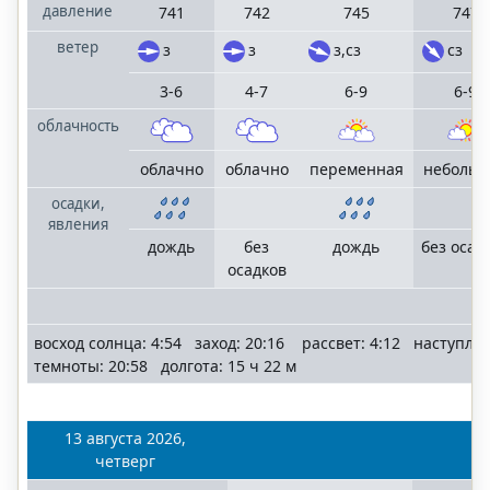
давление
741
742
745
747
ветер
з
з
з,сз
сз
3-6
4-7
6-9
6-9
облачность
облачно
облачно
переменная
небольш
осадки,
явления
дождь
без
дождь
без осад
осадков
восход солнца: 4:54 заход: 20:16 рассвет: 4:12 наступле
темноты: 20:58 долгота: 15 ч 22 м
13 августа 2026,
четверг